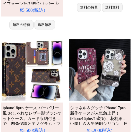
イフォーン16/16PRO カバー 花
無料の特典
送料無料
ピンクパンサー 可愛い ブラン
¥5,500(税込)
ド。iPhone15/14 ケース 人気 レ
ディース。人気・芸能人愛用・
かわいい。耐衝撃・防水・多機
無料の特典
送料無料
能。格安＆おしゃれ。
iPhone16pro/15promaxケース対
応。
iphone18pro ケース バーバリー
シャネル＆グッチ iPhone17pro
風 おしゃれなレザー製ブランケ
新作ケースが人気急上昇！
ットケース。カード収納付き
iPhone16plus/15対応、花柄細か
で、四角保護とモノグラム・ブ
い美しさ＆半透明シリコン。日
ランドロゴが高級感を演出しま
本韓国スタイル、Galaxy
¥5,500(税込)
¥5,200(税込)