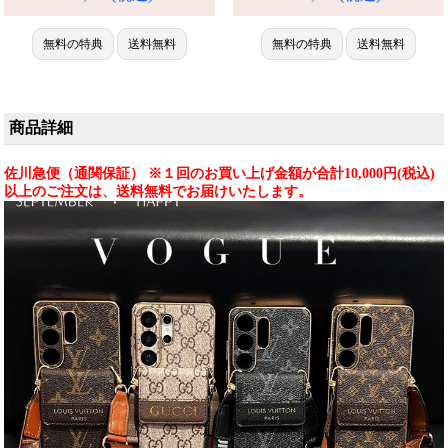
す。アイフォン Galaxy
S24/S24Ultra対応フロストタッ
S21/S22/S23/S24/S25/S26 Ultra
チ耐衝撃。芸能人も注目するか
携帯ケース 全機種対応
無料の特典
送料無料
わいいデザイン、防水多機能で
無料の特典
送料無料
実用性抜群。iPhone17ケースと
して使える格安価格、
iPhone16pro/15promaxケースと
してもおすすめの多機能アイテ
商品詳細
ム！
佐川急便（通関保証） ※１回のお買い上げ金額が合計10,000円(税込)
以上のご注文は、送料無料でお届けいたします。