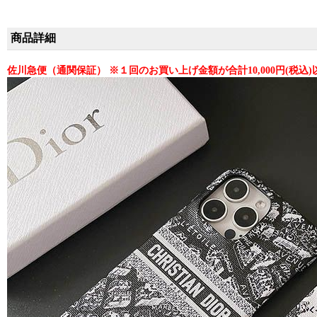
iPhone17pro/16pr
ス・通販）
える優れもの！（
商品詳細
佐川急便（通関保証） ※１回のお買い上げ金額が合計10,000円(税