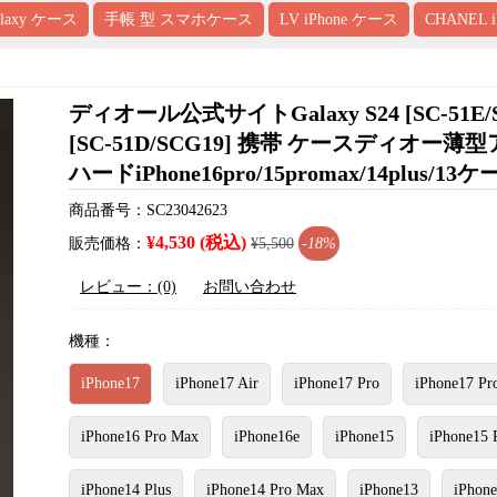
alaxy ケース
手帳 型 スマホケース
LV iPhone ケース
CHANEL 
ディオール公式サイトGalaxy S24 [SC-51
[SC-51D/SCG19] 携帯 ケースディオー薄型ア
ハードiPhone16pro/15promax/14plus/13
商品番号：SC23042623
¥4,530 (税込)
販売価格：
¥5,500
-18%
レビュー：(0)
お問い合わせ
機種：
iPhone17
iPhone17 Air
iPhone17 Pro
iPhone17 Pr
iPhone16 Pro Max
iPhone16e
iPhone15
iPhone15 
iPhone14 Plus
iPhone14 Pro Max
iPhone13
iPhone