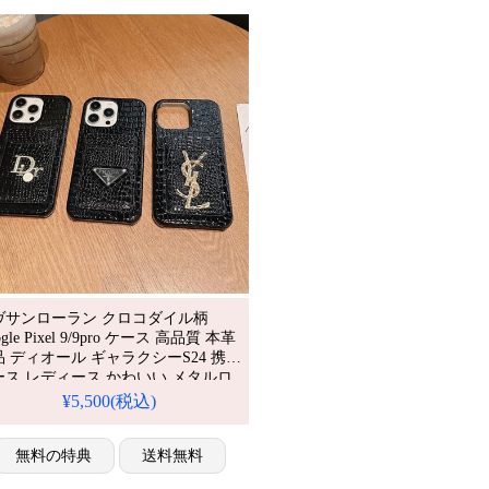
ヴサンローラン クロコダイル柄
ogle Pixel 9/9pro ケース 高品質 本革
品 ディオール ギャラクシーS24 携帯
ース レディース かわいい メタルロ
PRADA iphone16/15 純黒 スマホケー
¥5,500(税込)
 激安通販
無料の特典
送料無料