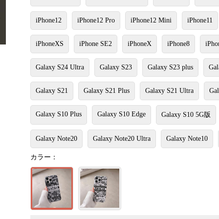
iPhone12
iPhone12 Pro
iPhone12 Mini
iPhone11
iPhoneXS
iPhone SE2
iPhoneX
iPhone8
iPho
Galaxy S24 Ultra
Galaxy S23
Galaxy S23 plus
Gal
Galaxy S21
Galaxy S21 Plus
Galaxy S21 Ultra
Gal
Galaxy S10 Plus
Galaxy S10 Edge
Galaxy S10 5G版
Galaxy Note20
Galaxy Note20 Ultra
Galaxy Note10
カラー：