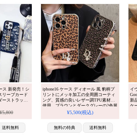
8ケース 新発売！シ
iphone16 ケース ディオール 風 豹柄プ
イ
スリーブカード
リントにメッキ加工の全周囲コーティ
Go
ダーストラップ
ング、質感の良いレザー調TPU素材を
新
使用。ブラウンとダークグレーの2色展
ケ
plus/13/16/16plus/11
開で、キラキラのDロゴがアクセン
ゴ 
¥5,800
¥5,500(税込)
愛用する人気ブ
ト。アイフォン18/18pro/17pro/17pro
ス
の多機能仕様。
max 携帯ケース 全機種対応
デザインが流行
送料無料
無料の特典
送料無料