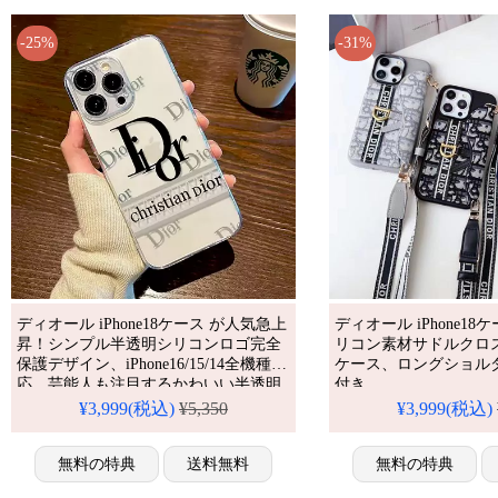
-25%
-31%
ディオール iPhone18ケース が人気急上
ディオール iPhone1
昇！シンプル半透明シリコンロゴ完全
リコン素材サドルクロ
保護デザイン、iPhone16/15/14全機種対
ケース、ロングショル
応。芸能人も注目するかわいい半透明
付き。
iPhone16pro/15promax/14
シンプルスタイル、耐衝撃＆防水機能
¥3,999(税込)
¥5,350
¥3,999(税込)
全機種対応。芸能人も
で実用性抜群。格安価格で
ランド、耐衝撃＆防水
iPhone17pro/16promaxケースとしてもお
かわいいファブリック
すすめの多機能アイテム！流行りの最
無料の特典
送料無料
無料の特典
り、格安で手に入り、
先端を行く一品。（透明・半透明ケー