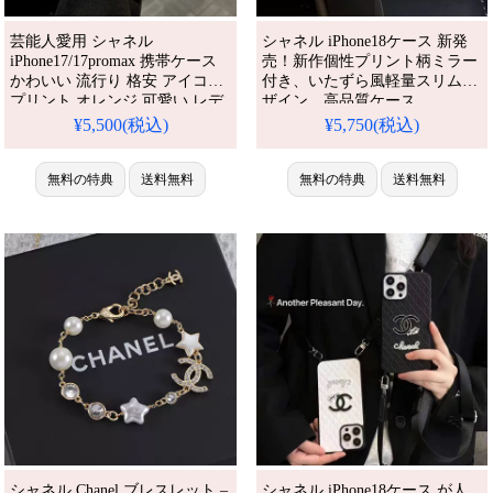
芸能人愛用 シャネル
シャネル iPhone18ケース 新発
iPhone17/17promax 携帯ケース
売！新作個性プリント柄ミラー
かわいい 流行り 格安 アイコン
付き、いたずら風軽量スリムデ
プリント オレンジ 可愛い レデ
ザイン。高品質ケース、
iPhone17/17pro/17promax/17air/16/
ィース 人気 chanel アイフォー
¥5,500(税込)
¥5,750(税込)
全機種対応。芸能人も愛用する
ン16/16proケース iPhone15/14
人気ブランド、耐衝撃＆防水の
proケース ブランド 通販 アイフ
多機能仕様。かわいいプリント
ォンケース iPhone 17 ケース
無料の特典
送料無料
無料の特典
送料無料
ミラースタイルが流行り、格安
で手に入り、
iPhone17pro/16promax
シャネル Chanel ブレスレット –
シャネル iPhone18ケース が人