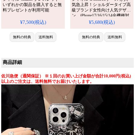
いずれかの製品を購入すると無
気急上昇！ショルダータイプ高
料プレゼントが利用可能
級ブランド女性向け人気デザイ
ン、iPhone17/16/15/14全機種対
応。芸能人も注目するかわいい
¥7,500(税込)
¥5,680(税込)
ショルダースタイル、耐衝撃＆
防水機能で実用性抜群。格安価
無料の特典
送料無料
格でiPhone17pro/16promaxケー
無料の特典
送料無料
スとしてもおすすめの多機能ア
イテム！流行りの最先端を行く
一品。（ショルダーケース）
商品詳細
佐川急便（通関保証） ※１回のお買い上げ金額が合計10,000円(税込)
以上のご注文は、送料無料でお届けいたします。