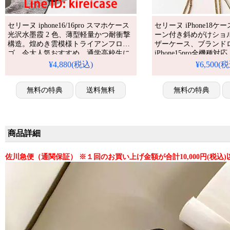
セリーヌ iphone16/16pro スマホケース
セリーヌ iPhone18
光沢水墨霞 2 色、薄型軽量かつ耐衝撃
ーン付き斜めがけショ
構造。煌めき雲模様トライアンフロ
ザーケース、ブランド
ゴ、今大人気おすすめ、通学高校生に
iPhone15pro全機種
マッチ。アイフォン16e/16pro max/16
する人気ブランド、耐
¥4,880(税込)
¥6,500(
plus 携帯ケース 全機種対応
機能仕様。かわいいセ
が流行り、格安で手に
無料の特典
送料無料
iPhone17pro/16pr
無料の特典
える優れもの！
商品詳細
佐川急便（通関保証） ※１回のお買い上げ金額が合計10,000円(税