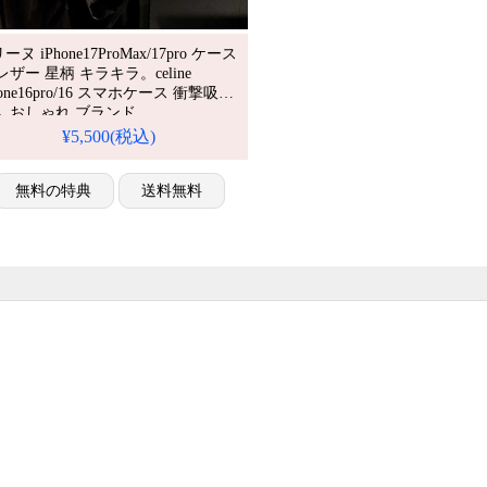
ーヌ iPhone17ProMax/17pro ケース
レザー 星柄 キラキラ。celine
hone16pro/16 スマホケース 衝撃吸収
人 おしゃれ ブランド。
hone15/14/13 携帯ケース カメラ保
¥5,500(税込)
。人気・芸能人愛用・かわいい。耐
撃・防水・多機能。格安＆おしゃ
iPhone16pro/15promaxケース対応。
無料の特典
送料無料