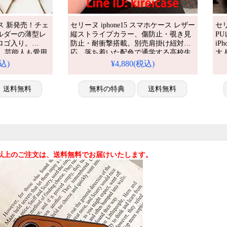
ケース 新発売！チェ
セリーヌ iphone15 スマホケース レザー
セリ
ルダーの薄型レ
縦ストライプカラー、傷防止・覗き見
PU
ロゴ入り。
防止・耐衝撃搭載。別売肩掛け紐対
iP
対応。芸能人も愛用
応、落ち着いた配色で通学する高校生
大
衝撃＆防水の多
に似合う。アイフォン
iP
税込)
¥4,880(税込)
リーヌスタイル
15plus/15pro/15pro max 携帯ケース 全機
護
入り、
種対応
衝
omaxケースとしても使
送料無料
無料の特典
送料無料
れ。
込)以上のご注文は、送料無料でお届けいたします。