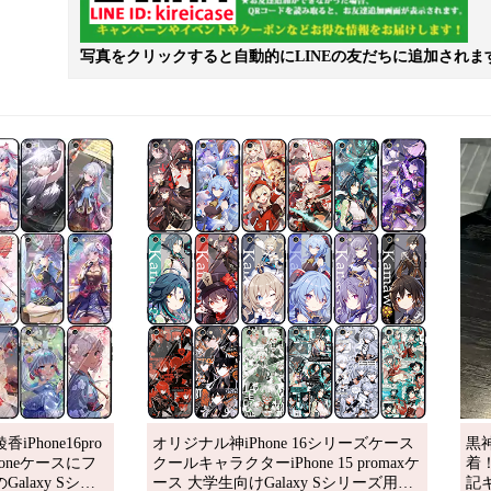
写真をクリックすると自動的にLINEの友だちに追加されま
hone16pro
オリジナル神iPhone 16シリーズケース
黒神
oneケースにフ
クールキャラクターiPhone 15 promaxケ
着
laxy Sシリ
ース 大学生向けGalaxy Sシリーズ用ス
記