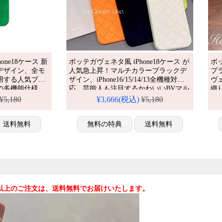
one18ケース 新
ボッテガヴェネタ風 iPhone18ケース が
ボッ
デザイン、全モ
人気急上昇！マルチカラーブラックデ
プ
用する人気ブラ
ザイン、iPhone16/15/14/13全機種対
ヴェ
の多機能仕様。
応。芸能人も注目するかわいいBVマル
織
イルが流行り、
チカラースタイル、耐衝撃＆防水機能
14
¥5,180
¥3,666(税込)
¥5,180
pro/16promax
で実用性抜群。格安価格で
pr
優れもの！
iPhone17pro/16promaxケースとしてもお
ネタ
送料無料
すすめの多機能アイテム！流行りの最
無料の特典
送料無料
しゃ
先端を行く一品。（スマホケース黒）
販
込)以上のご注文は、送料無料でお届けいたします。