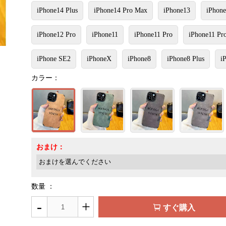
iPhone14 Plus
iPhone14 Pro Max
iPhone13
iPhone
iPhone12 Pro
iPhone11
iPhone11 Pro
iPhone11 Pr
iPhone SE2
iPhoneX
iPhone8
iPhone8 Plus
i
カラー：
おまけ：
数量 ：
-
+
すぐ購入