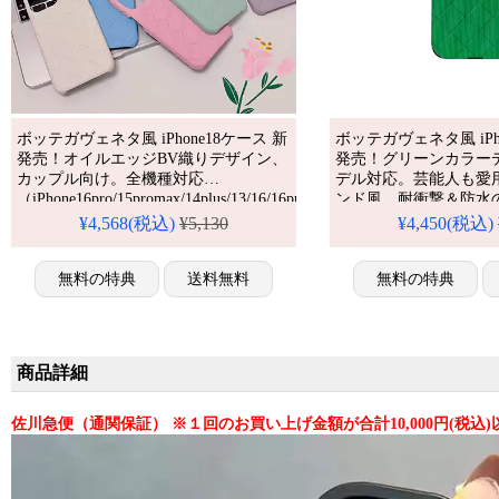
ボッテガヴェネタ風 iPhone18ケース 新
ボッテガヴェネタ風 iPh
発売！オイルエッジBV織りデザイン、
発売！グリーンカラー
カップル向け。全機種対応
デル対応。芸能人も愛
（iPhone16pro/15promax/14plus/13/16/16pro/16promax/16plus）。
ンド風、耐衝撃＆防水
芸能人も愛用する人気ブランド風、耐
かわいいグリーンスタ
¥4,568(税込)
¥5,130
¥4,450(税込)
衝撃＆防水の多機能仕様。かわいいBV
格安で手に入り、iPhone17
織りスタイルが流行り、格安で手に入
ケースとしても使える
り、iPhone17pro/16promaxケースとして
無料の特典
送料無料
無料の特典
も使える優れもの！
商品詳細
佐川急便（通関保証） ※１回のお買い上げ金額が合計10,000円(税