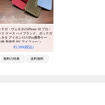
テガ・ヴェネタのiPhone 18 プロ /
ラス ケース ハイブランド。ボッテガ
ネタ アイホン15/15Pro携帯ケース
り柄 新発売 BV アイフォーン
/14promax携帯カバー 綺麗 iphone13
¥5,500(税込)
o/13 miniスマホケース ボッテガ ヴェ
 アイフォーン12promax/12mini お
れ Bottega Veneta カバー 安い通
無料の特典
送料無料
。芸能人も愛用す