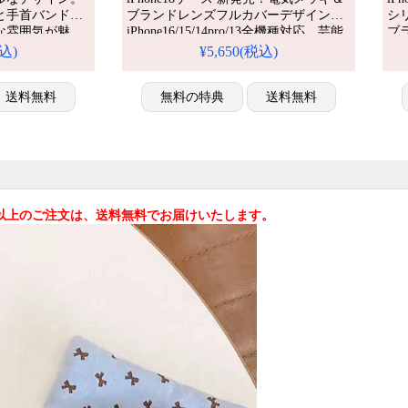
と手首バンド付
ブランドレンズフルカバーデザイン。
シ
な雰囲気が魅
iPhone16/15/14pro/13全機種対応。芸能
ブラ
5/15pro max
人も愛用する人気ハイブランド、耐衝
全
税込)
¥5,650(税込)
撃＆防水の多機能仕様。かわいいマル
ラ
チブランドスタイルが流行り、格安で
か
送料無料
手に入り、iPhone17pro/16promaxケース
無料の特典
送料無料
り
としても使える優れもの！
iP
え
込)以上のご注文は、送料無料でお届けいたします。