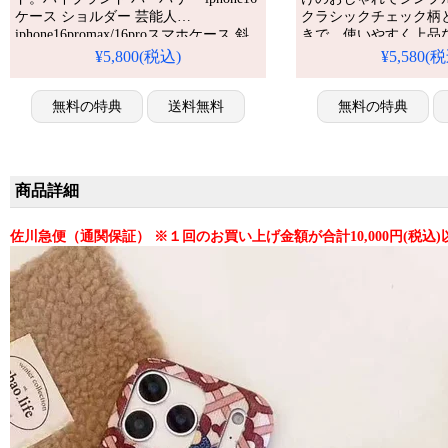
ケース ショルダー 芸能人
クラシックチェック柄
iphone16promax/16proスマホケース 斜
きで、使いやすく上品
めがけ チェック カード収納 多機能
力。アイフォン14/14pro/1
¥5,800(税込)
¥5,580(
burberry iphone15pro/14携帯ケース スト
携帯ケース 全機種対応
ラップ付き 携帯便利。格安で安い。耐
衝撃・防水・多機能。かわいい＆可愛
無料の特典
送料無料
無料の特典
い。おしゃれでシンプル、流行り。人
気モデルをぜひおすす
商品詳細
佐川急便（通関保証） ※１回のお買い上げ金額が合計10,000円(税