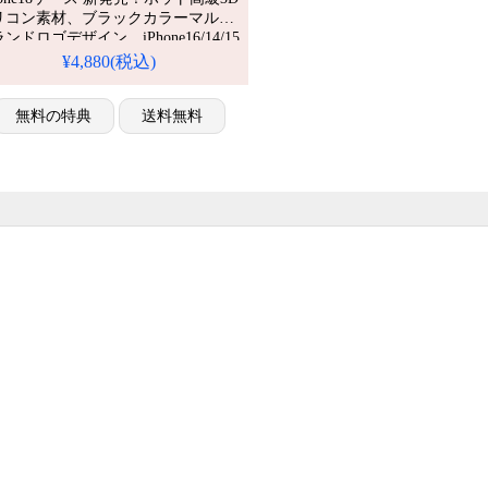
リコン素材、ブラックカラーマルチ
ンドロゴデザイン。iPhone16/14/15
機種対応。芸能人も愛用する人気ブ
¥4,880(税込)
ンド、耐衝撃＆防水の多機能仕様。
わいいブランドロゴスタイルが流行
、格安で手に入り、
無料の特典
送料無料
hone17pro/16promaxケースとしても使
る優れもの！（スマホケース黒）