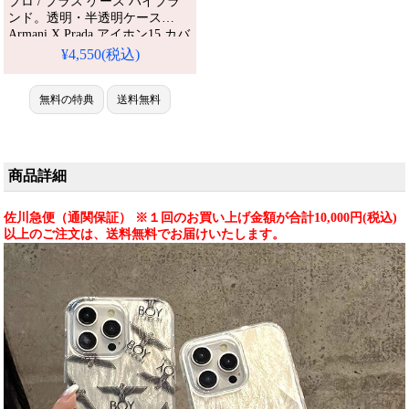
プロ / プラス ケース ハイブラ
ンド。透明・半透明ケース
Armani X Prada アイホン15 カバ
ー 高品質 ブランド iphone14ケ
¥4,550(税込)
ース 韓国 シンプル風 アイホン
14pro maxカバー 高級感 armani
iphone13 pro max/13pro 携帯ケー
無料の特典
送料無料
ス 限定版。芸能人も愛用する人
気アイテム。耐衝撃・防水・多
機能でかわいい。おし
商品詳細
佐川急便（通関保証） ※１回のお買い上げ金額が合計10,000円(税込)
以上のご注文は、送料無料でお届けいたします。