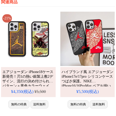
関連商品
-21%
エアジョーダン iPhone18ケース
ハイブランド風 エアジョーダン
新発売！刃1の熱い銀製上敷2デ
iPhone17e/17pro シリコンケース
ザイン、流行の決め付けられた
つばさ保護。NIKE
パターン＋黄色カラーウェイ。
iPhone16/16ProMax ペアお揃い
シリコン素材、芸能人も愛用す
ケース 通勤通学メンズ。
¥4,350(税込)
¥5,500
¥5,500(税込)
る人気ブランド、耐衝撃＆防水
iPhone15/14/13mini ブランドケ
の多機能仕様。かわいい黄色パ
ース 送料無料。かわいい・安
ターンスタイルが流行り、格安
無料の特典
送料無料
い・人気。耐衝撃・防水・多機
無料の特典
送料無料
で手に入り、
能iPhoneケース。おしゃれ。
iPhone17pro/16promaxケースと
iPhone16pro/15promaxケース対