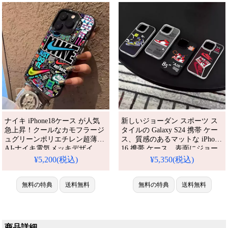
しても使える優れもの！
応。
ナイキ iPhone18ケース が人気
新しいジョーダン スポーツ ス
急上昇！クールなカモフラージ
タイルの Galaxy S24 携帯 ケー
ュグリーンポリエチレン超薄型
ス、質感のあるマットな iPhone
AJ-ナイキ電気メッキデザイ
16 携帯 ケース、表面にジョー
ン、iPhone16/15/14/13全機種対
ダン AJ シューズのパターンを
¥5,200(税込)
¥5,350(税込)
応。芸能人も注目するかわいい
施した Galaxy S シリーズの携帯
カモフラグリースタイル、耐衝
ケースは、大学生に深く愛され
撃＆防水機能で実用性抜群。格
無料の特典
送料無料
ています。
無料の特典
送料無料
安価格でiPhone17pro/16promax
ケースとしてもおすすめの多機
能アイテム！流行りの最先端を
行く一品。（高校生中学生お気
商品詳細