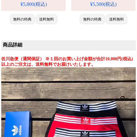
ョン iPhone 15 ケース LV ル
絵画 現代アート アディダス ア
¥5,800(税込)
¥5,500(税込)
イ・ヴィトン Galaxy S24 スマホ
イホン15pro/15plus携帯ケース
ケース
高級TPUバンパー スポーツ風
無料の特典
送料無料
the north face iPhone14/13proケー
無料の特典
送料無料
ス 滑り止め 指紋防止 全面保護
耐衝撃。芸能人も愛用する人気
アイテム。防水・多機能でかわ
い
商品詳細
佐川急便（通関保証） ※１回のお買い上げ金額が合計10,000円(税込)
以上のご注文は、送料無料でお届けいたします。