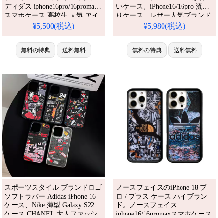
ディダス iphone16pro/16promax
いケース。iPhone16/16pro 流行
スマホケース 高校生 人気 アイ
りケース。レザー人気ブランド
フォン15pro/15ケース カップル
iPhoneケース。かわいい・安
¥5,500(税込)
¥5,980(税込)
ファッションスポーツ風 adidas
い・人気。耐衝撃・防水・多機
ブランドロゴ iphone14/13携帯ケ
能iPhoneケース。おしゃれ。
ース 送料無料。芸能人も愛用す
無料の特典
送料無料
iPhone16pro/15promaxケース対
無料の特典
送料無料
る人気アイテム。耐衝撃・防
応。
水・多機能でかわいい。おしゃ
れでシンプル、しかも格安。流
行りのデザイ
スポーツスタイル ブランドロゴ
ノースフェイスのiPhone 18 プ
ソフトラバー Adidas iPhone 16
ロ / プラス ケース ハイブラン
ケース、Nike 薄型 Galaxy S22
ド。ノースフェイス
ケース CHANEL 大人ファッシ
iphone16/16promaxスマホケース